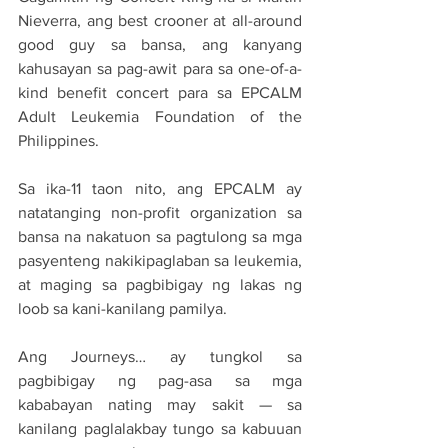
Nieverra, ang best crooner at all-around 
good guy sa bansa, ang kanyang 
kahusayan sa pag-awit para sa one-of-a-
kind benefit concert para sa EPCALM 
Adult Leukemia Foundation of the 
Philippines.
Sa ika-11 taon nito, ang EPCALM ay 
natatanging non-profit organization sa 
bansa na nakatuon sa pagtulong sa mga 
pasyenteng nakikipaglaban sa leukemia, 
at maging sa pagbibigay ng lakas ng 
loob sa kani-kanilang pamilya.
Ang Journeys… ay tungkol sa 
pagbibigay ng pag-asa sa mga 
kababayan nating may sakit — sa 
kanilang paglalakbay tungo sa kabuuan 