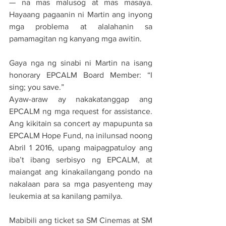
— na mas malusog at mas masaya. 
Hayaang pagaanin ni Martin ang inyong 
mga problema at alalahanin sa 
pamamagitan ng kanyang mga awitin.
Gaya nga ng sinabi ni Martin na isang 
honorary EPCALM Board Member: “I 
sing; you save.”
Ayaw-araw ay nakakatanggap ang 
EPCALM ng mga request for assistance. 
Ang kikitain sa concert ay mapupunta sa 
EPCALM Hope Fund, na inilunsad noong 
Abril 1 2016, upang maipagpatuloy ang 
iba’t ibang serbisyo ng EPCALM, at 
maiangat ang kinakailangang pondo na 
nakalaan para sa mga pasyenteng may 
leukemia at sa kanilang pamilya.
Mabibili ang ticket sa SM Cinemas at SM 