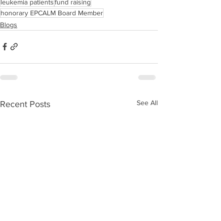
leukemia patients
fund raising
honorary EPCALM Board Member
Blogs
See All
Recent Posts