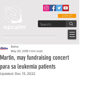
SIGN-UP
epcalm
Adult Leukemia Foundation of the Philippines
"Passion to Care. A helping, caring, and guiding hand."
Balita
May 20, 2016
1 min read
Martin, may fundraising concert
para sa leukemia patients
Updated:
Dec 13, 2022